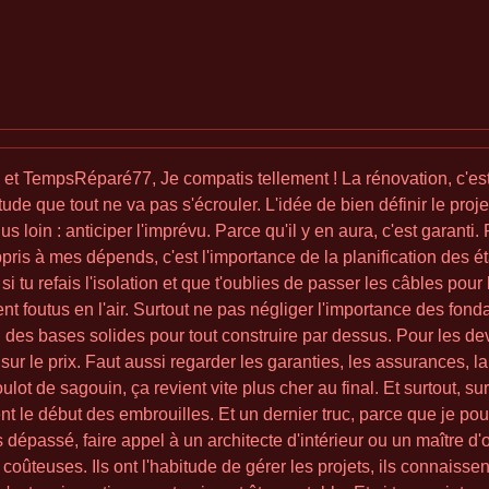
 et TempsRéparé77, Je compatis tellement ! La rénovation, c'est
titude que tout ne va pas s'écrouler. L'idée de bien définir le pr
 plus loin : anticiper l'imprévu. Parce qu'il y en aura, c'est garan
appris à mes dépends, c'est l'importance de la planification des é
si tu refais l'isolation et que t'oublies de passer les câbles pou
gent foutus en l'air. Surtout ne pas négliger l'importance des fo
, des bases solides pour tout construire par dessus. Pour les devis
 sur le prix. Faut aussi regarder les garanties, les assurances, l
oulot de sagouin, ça revient vite plus cher au final. Et surtout, s
vent le début des embrouilles. Et un dernier truc, parce que je po
 dépassé, faire appel à un architecte d'intérieur ou un maître d
s coûteuses. Ils ont l'habitude de gérer les projets, ils connaissen