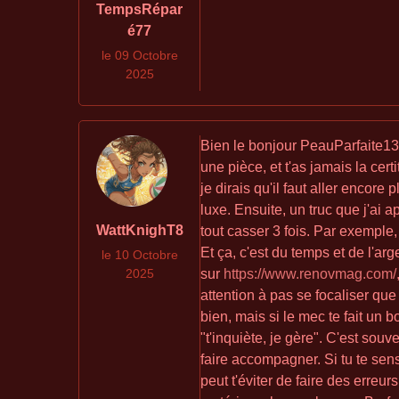
TempsRépar
é77
le 09 Octobre
2025
Bien le bonjour PeauParfaite13
une pièce, et t'as jamais la cer
je dirais qu'il faut aller encore
luxe. Ensuite, un truc que j'ai 
WattKnighT8
tout casser 3 fois. Par exemple, 
Et ça, c'est du temps et de l'ar
le 10 Octobre
2025
sur
https://www.renovmag.com/
attention à pas se focaliser que
bien, mais si le mec te fait un b
"t'inquiète, je gère". C'est sou
faire accompagner. Si tu te sens
peut t'éviter de faire des erreur