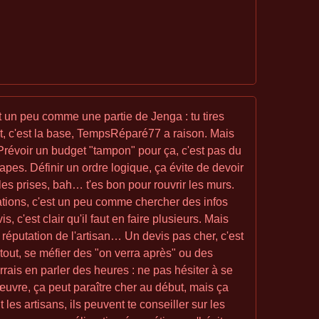
 un peu comme une partie de Jenga : tu tires
ojet, c'est la base, TempsRéparé77 a raison. Mais
ti. Prévoir un budget "tampon" pour ça, c'est pas du
tapes. Définir un ordre logique, ça évite de devoir
r les prises, bah… t'es bon pour rouvrir les murs.
ndations, c'est un peu comme chercher des infos
, c'est clair qu'il faut en faire plusieurs. Mais
a réputation de l'artisan… Un devis pas cher, c'est
urtout, se méfier des "on verra après" ou des
urrais en parler des heures : ne pas hésiter à se
'œuvre, ça peut paraître cher au début, mais ça
t les artisans, ils peuvent te conseiller sur les