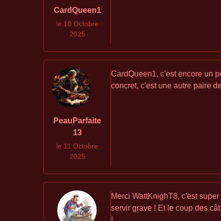
CardQueen1
le 10 Octobre
2025
CardQueen1, c'est encore un peu 
concret, c'est une autre paire d
PeauParfaite
13
le 11 Octobre
2025
Merci WattKnighT8, c'est super 
servir grave ! Et le coup des câ
!