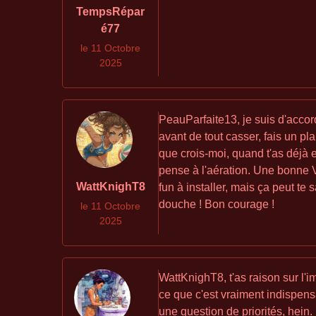
TempsRépar
é77
le 11 Octobre
2025
PeauParfaite13, je suis d'accord
avant de tout casser, fais un p
que crois-moi, quand t'as déjà en
pense à l'aération. Une bonne V
WattKnighT8
fun à installer, mais ça peut te 
douche ! Bon courage !
le 11 Octobre
2025
WattKnighT8, t'as raison sur l'
ce que c'est vraiment indispens
une question de priorités, hein.