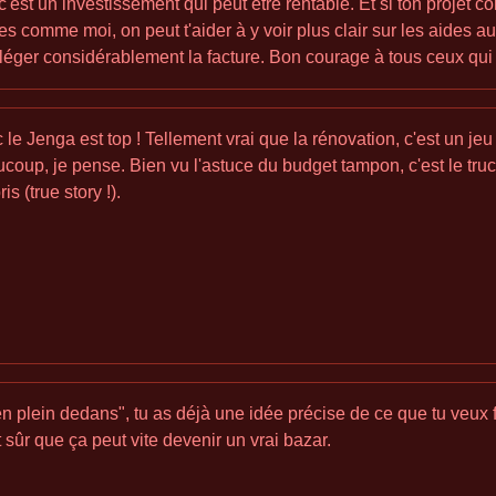
'est un investissement qui peut être rentable. Et si ton projet 
 comme moi, on peut t'aider à y voir plus clair sur les aides aux
alléger considérablement la facture. Bon courage à tous ceux qui
e Jenga est top ! Tellement vrai que la rénovation, c'est un jeu d
ucoup, je pense. Bien vu l'astuce du budget tampon, c'est le t
s (true story !).
n plein dedans", tu as déjà une idée précise de ce que tu veux f
t sûr que ça peut vite devenir un vrai bazar.