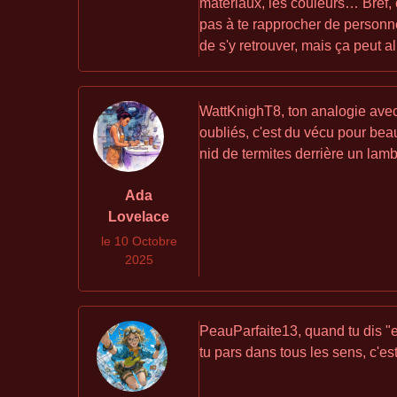
matériaux, les couleurs… Bref, c
pas à te rapprocher de personnes
de s'y retrouver, mais ça peut 
WattKnighT8, ton analogie avec l
oubliés, c'est du vécu pour bea
nid de termites derrière un lambri
Ada
Lovelace
le 10 Octobre
2025
PeauParfaite13, quand tu dis "e
tu pars dans tous les sens, c'es